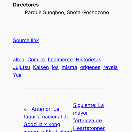
Directores
Parque Sunghoo, Shota Goshozono
Source link
alma
Comics
finalmente
Historietas
Jujutsu
Kaisen
los
misma
orígenes
revela
Yuji
Siguiente:
La
←
Anterior:
La
mayor
taquilla nacional de
fortaleza de
Godzilla x Kong
Heartstopper