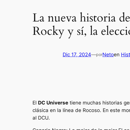
La nueva historia 
Rocky y sí, la elec
Dic 17, 2024
—
Neto
en
His
por
El
DC Universe
tiene muchas historias gen
clásica en la línea de
Rocoso
. En este mo
al DCU.