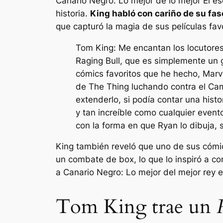
Canario Negro: Lo mejor de lo mejor
El es
historia.
King habló con cariño de su fas
que capturó la magia de sus películas favo
Tom King: Me encantan los locutores
Raging Bull, que es simplemente un 
cómics favoritos que he hecho, Marv
de The Thing luchando contra el Cam
extenderlo, si podía contar una hist
y tan increíble como cualquier event
con la forma en que Ryan lo dibuja, 
King también reveló que uno de sus cómic
un combate de box, lo que lo inspiró a con
a
Canario Negro: Lo mejor del mejor rey
e
Tom King trae un