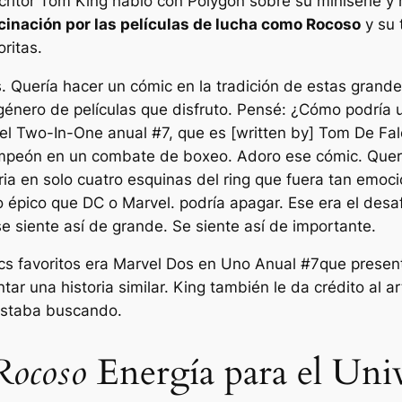
critor Tom King habló con Polygon sobre su miniserie y 
cinación por las películas de lucha como
Rocoso
y su 
ritas.
. Quería hacer un cómic en la tradición de estas grand
género de películas que disfruto. Pensé: ¿Cómo podría
el Two-In-One anual #7, que es [written by] Tom De Fal
peón en un combate de boxeo. Adoro ese cómic. Quería 
oria en solo cuatro esquinas del ring que fuera tan emoc
o épico que DC o Marvel. podría apagar. Ese era el desaf
se siente así de grande. Se siente así de importante.
s favoritos era
Marvel Dos en Uno Anual #7
que presen
tar una historia similar. King también le da crédito al 
staba buscando.
Rocoso
Energía para el Un