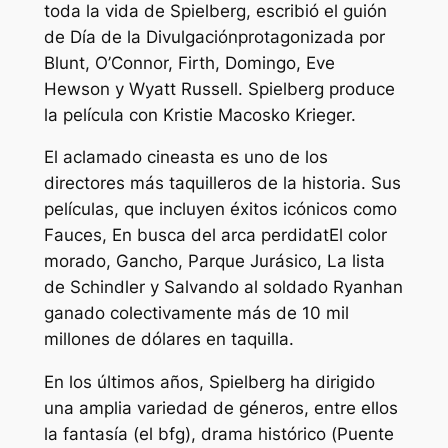
toda la vida de Spielberg, escribió el guión
de
Día de la Divulgación
protagonizada por
Blunt, O’Connor, Firth, Domingo, Eve
Hewson y Wyatt Russell. Spielberg produce
la película con Kristie Macosko Krieger.
El aclamado cineasta es uno de los
directores más taquilleros de la historia. Sus
películas, que incluyen éxitos icónicos como
Fauces
,
En busca del arca perdida
t
El color
morado
,
Gancho
,
Parque Jurásico
,
La lista
de Schindler
y
Salvando al soldado Ryan
han
ganado colectivamente más de 10 mil
millones de dólares en taquilla.
En los últimos años, Spielberg ha dirigido
una amplia variedad de géneros, entre ellos
la fantasía (
el bfg
), drama histórico (
Puente