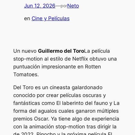
Jun 12, 2026
—
Neto
por
en
Cine y Películas
Un nuevo
Guillermo del Toro
La película
stop-motion al estilo de Netflix obtuvo una
puntuación impresionante en Rotten
Tomatoes.
Del Toro es un cineasta galardonado
conocido por crear películas oscuras y
fantásticas como
El laberinto del fauno
y
La
forma del agua
los cuales ganaron múltiples
premios Oscar. Ya tiene algo de experiencia
con la animación stop-motion tras dirigir la
de 2022.
Pinocho
y la próxima película
El