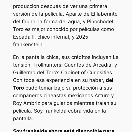
producción después de ver una primera
versión de la película. Aparte de
El laberinto
del fauno
,
la forma del agua,
y
Pinocho
del
Toro es mejor conocido por películas como
Espada II
,
chico infernal,
y 2025
frankenstein
.
En la pantalla chica, sus créditos incluyen
La
tensión
,
Trollhunters: Cuentos de Arcadia,
y
Guillermo del Toro’s Cabinet of Curiosities
.
Con toda esa experiencia en su haber,
del
Toro
pudo tomar bajo su protección a sus
compañeros cineastas mexicanos Arturo y
Roy Ambriz para guiarlos mientras traían su
película.
Soy frankelda
cobra vida en la
pantalla.
Soy frankelda
ahora está disponible para