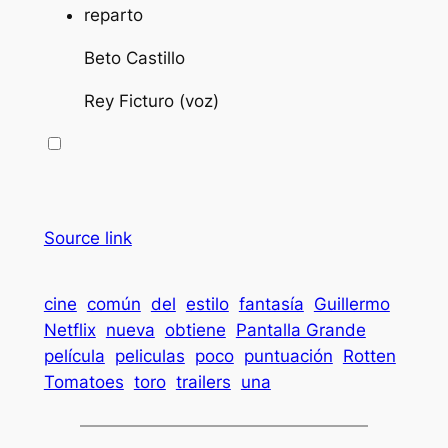
Beto Castillo
Rey Ficturo (voz)
Source link
cine
común
del
estilo
fantasía
Guillermo
Netflix
nueva
obtiene
Pantalla Grande
película
peliculas
poco
puntuación
Rotten
Tomatoes
toro
trailers
una