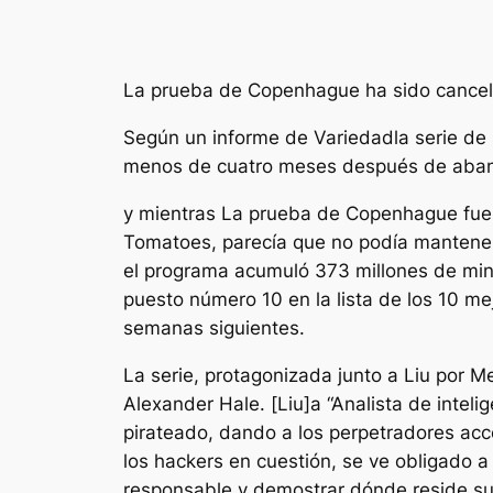
La prueba de Copenhague
ha sido cance
Según un informe de
Variedad
la serie de
menos de cuatro meses después de aband
y mientras
La prueba de Copenhague
fue
Tomatoes, parecía que no podía mantener
el programa acumuló 373 millones de minu
puesto número 10 en la lista de los 10 me
semanas siguientes.
La serie, protagonizada junto a Liu por Me
Alexander Hale. [Liu]a
“Analista de intel
pirateado, dando a los perpetradores acce
los hackers en cuestión, se ve obligado 
responsable y demostrar dónde reside su 