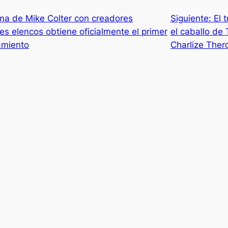
ma de Mike Colter con creadores
Siguiente:
El 
s elencos obtiene oficialmente el primer
el caballo de 
amiento
Charlize Ther