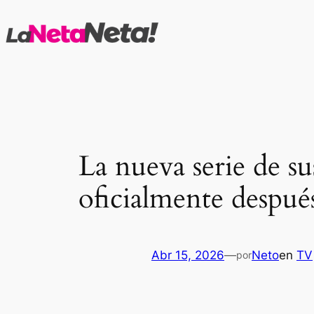
Saltar
al
contenido
La nueva serie de su
oficialmente despu
Abr 15, 2026
—
Neto
en
TV
por