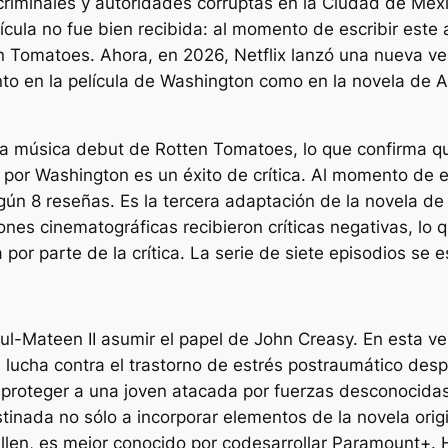
criminales y autoridades corruptas en la Ciudad de Méx
ula no fue bien recibida: al momento de escribir este a
 Tomatoes. Ahora, en 2026, Netflix lanzó una nueva ver
to en la película de Washington como en la novela de 
la música debut de Rotten Tomatoes, lo que confirma q
da por Washington es un éxito de crítica. Al momento de e
ún 8 reseñas. Es la tercera adaptación de la novela de
es cinematográficas recibieron críticas negativas, lo qu
por parte de la crítica. La serie de siete episodios se e
l-Mateen II asumir el papel de John Creasy. En esta ver
lucha contra el trastorno de estrés postraumático desp
proteger a una joven atacada por fuerzas desconocidas,
inada no sólo a incorporar elementos de la novela orig
illen, es mejor conocido por codesarrollar Paramount+.