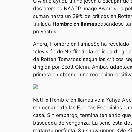
CIA que ayuda a una joven a escapar de 
dos premios NAACP Image Awards, la pelíc
suman hasta un 39% de críticos en Rotten
titulada
Hombre en llamas
basándose tan
proyectos.
Ahora,
Hombre en llamas
Se ha revelado 
televisión de Netflix de la película dirigi
de Rotten Tomatoes según los críticos seg
dirigida por Scott Glenn. Ambas adaptacion
primera en obtener una recepción positiva 
Netflix
Hombre en llamas
ve a Yahya Abdu
mercenario de las Fuerzas Especiales que 
casa. Sin embargo, termina teniendo que 
búsqueda de venganza. La serie está dest
matanza perfecta
. Su showrunner, Kyle K