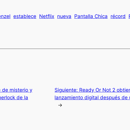
nzel
establece
Netflix
nueva
Pantalla Chica
récord
 de misterio y
Siguiente:
Ready Or Not 2 obtien
herlock de la
lanzamiento digital después de 
→