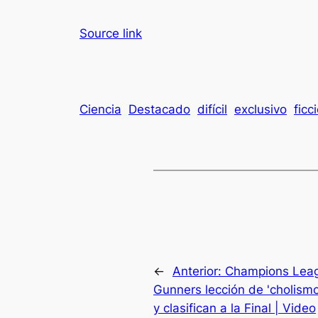
Source link
Ciencia
Destacado
difícil
exclusivo
ficc
←
Anterior:
Champions Leag
Gunners lección de 'cholism
y clasifican a la Final | Video