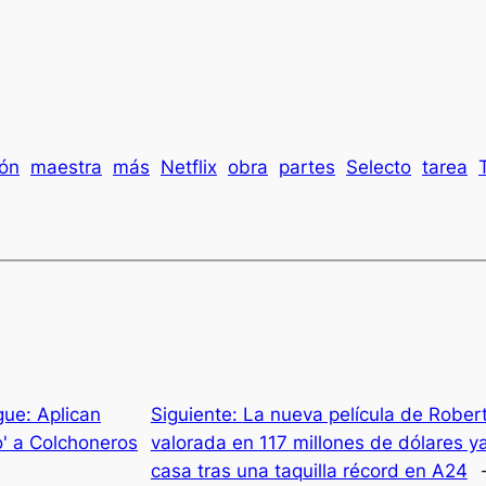
ión
maestra
más
Netflix
obra
partes
Selecto
tarea
ue: Aplican
Siguiente:
La nueva película de Rober
o' a Colchoneros
valorada en 117 millones de dólares ya
casa tras una taquilla récord en A24