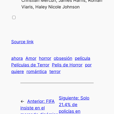
Christian Mercuri, James Harris, Roman
Viaris, Haley Nicole Johnson
Source link
ahora
Amor
horror
obsesión
película
Películas de Terror
Pelis de Horror
por
quiere
romántica
terror
Siguiente:
Solo
←
Anterior:
FIFA
21.4% de
insiste en el
policías en