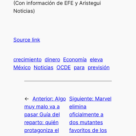
(Con información de EFE y Aristegui
Noticias)
Source link
crecimiento
dinero
Economía
eleva
México
Noticias
OCDE
para
previsión
←
Anterior:
Algo
Siguiente:
Marvel
muy malo va a
elimina
pasar Guía del
oficialmente a
reparto: quién
dos mutantes
protagoniza el
favoritos de los