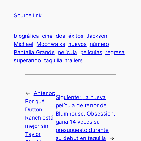
Source link
biográfica
cine
dos
éxitos
Jackson
Michael
Moonwalks
nuevos
número
Pantalla Grande
película
peliculas
regresa
superando
taquilla
trailers
←
Anterior:
Siguiente:
La nueva
Por qué
película de terror de
Dutton
Blumhouse, Obsession,
Ranch está
gana 14 veces su
mejor sin
presupuesto durante
Taylor
su debut en taquilla
→