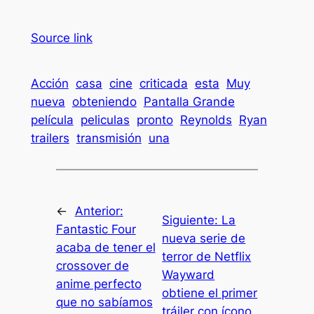
Source link
Acción
casa
cine
criticada
esta
Muy
nueva
obteniendo
Pantalla Grande
película
peliculas
pronto
Reynolds
Ryan
trailers
transmisión
una
←
Anterior:
Siguiente:
La
Fantastic Four
nueva serie de
acaba de tener el
terror de Netflix
crossover de
Wayward
anime perfecto
obtiene el primer
que no sabíamos
tráiler con ícono