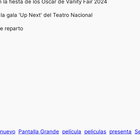
nuevo
Pantalla Grande
película
peliculas
presenta
Se