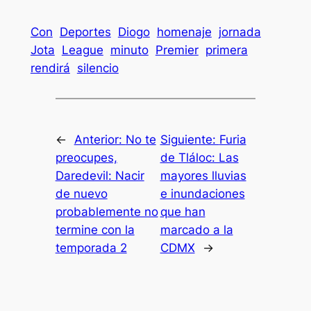
Con
Deportes
Diogo
homenaje
jornada
Jota
League
minuto
Premier
primera
rendirá
silencio
←
Anterior:
No te
Siguiente:
Furia
preocupes,
de Tláloc: Las
Daredevil: Nacir
mayores lluvias
de nuevo
e inundaciones
probablemente no
que han
termine con la
marcado a la
temporada 2
CDMX
→