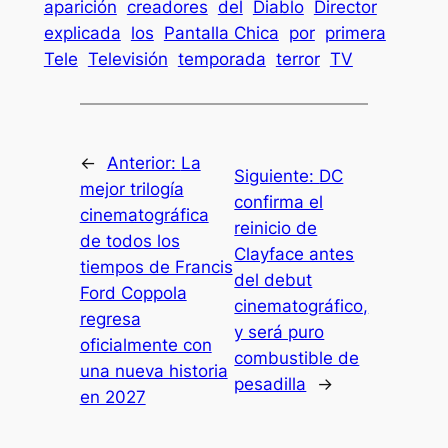
aparición
creadores
del
Diablo
Director
explicada
los
Pantalla Chica
por
primera
Tele
Televisión
temporada
terror
TV
←
Anterior:
La
Siguiente:
DC
mejor trilogía
confirma el
cinematográfica
reinicio de
de todos los
Clayface antes
tiempos de Francis
del debut
Ford Coppola
cinematográfico,
regresa
y será puro
oficialmente con
combustible de
una nueva historia
pesadilla
→
en 2027