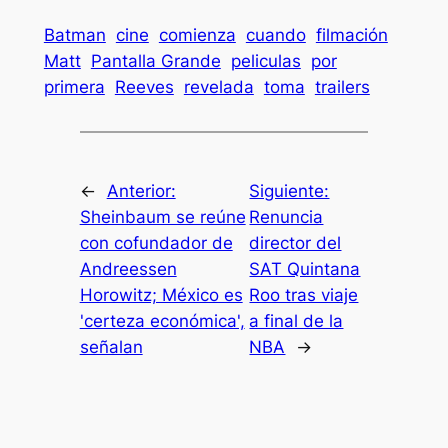
Batman
cine
comienza
cuando
filmación
Matt
Pantalla Grande
peliculas
por
primera
Reeves
revelada
toma
trailers
←
Anterior:
Siguiente:
Sheinbaum se reúne
Renuncia
con cofundador de
director del
Andreessen
SAT Quintana
Horowitz; México es
Roo tras viaje
'certeza económica',
a final de la
señalan
NBA
→