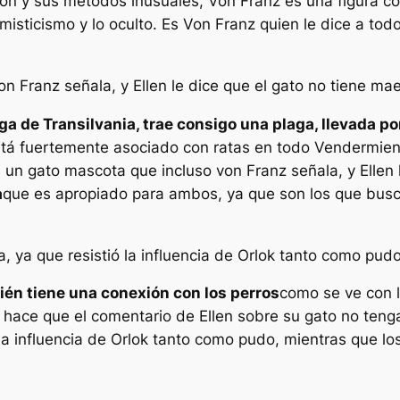
ción y sus métodos inusuales, Von Franz es una figura c
isticismo y lo oculto. Es Von Franz quien le dice a todo
n Franz señala, y Ellen le dice que el gato no tiene mae
ga de Transilvania, trae consigo una plaga, llevada 
está fuertemente asociado con ratas en todo
Vender
mien
e un gato mascota que incluso von Franz señala, y Ellen 
a
que es apropiado para ambos, ya que son los que busc
, ya que resistió la influencia de Orlok tanto como pudo
ién tiene una conexión con los perros
como se ve con l
que hace que el comentario de Ellen sobre su gato no ten
 la influencia de Orlok tanto como pudo, mientras que l