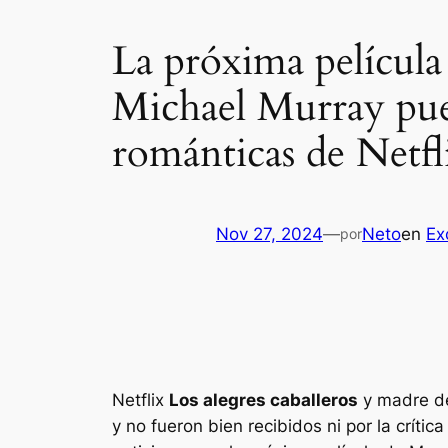
La próxima películ
Michael Murray pued
románticas de Netfl
Nov 27, 2024
—
Neto
en
Ex
por
Netflix
Los alegres caballeros
y
madre de
y no fueron bien recibidos ni por la críti