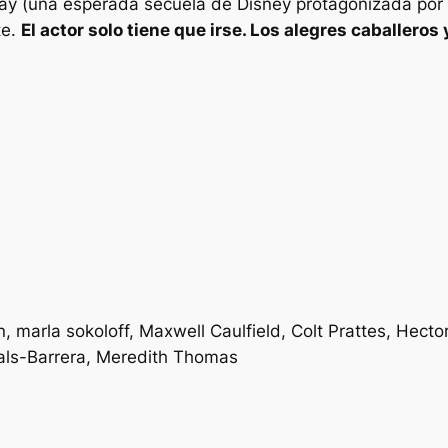
urray (una esperada secuela de Disney protagonizada po
te.
El actor solo tiene que irse.
Los alegres caballeros
, marla sokoloff, Maxwell Caulfield, Colt Prattes, Hect
nals-Barrera, Meredith Thomas