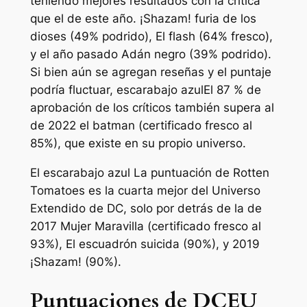
teniendo mejores resultados con la crítica
que el de este año.
¡Shazam! furia de los
dioses
(49% podrido),
El flash
(64% fresco),
y el año pasado
Adán negro
(39% podrido).
Si bien aún se agregan reseñas y el puntaje
podría fluctuar,
escarabajo azul
El 87 % de
aprobación de los críticos también supera al
de 2022
el batman
(certificado fresco al
85%), que existe en su propio universo.
El
escarabajo azul
La puntuación de Rotten
Tomatoes es la cuarta mejor del Universo
Extendido de DC, solo por detrás de la de
2017
Mujer Maravilla
(certificado fresco al
93%),
El escuadrón suicida
(90%), y 2019
¡Shazam!
(90%).
Puntuaciones de DCEU