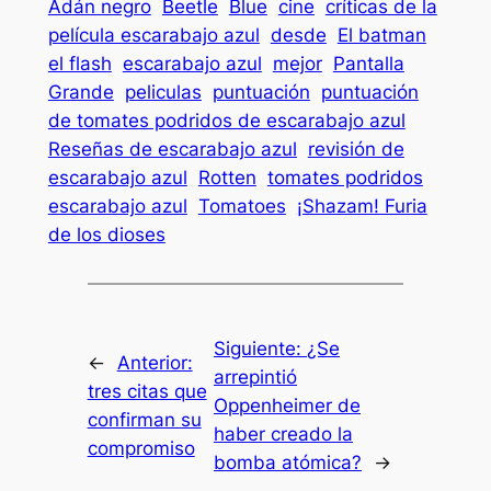
Adán negro
Beetle
Blue
cine
críticas de la
película escarabajo azul
desde
El batman
el flash
escarabajo azul
mejor
Pantalla
Grande
peliculas
puntuación
puntuación
de tomates podridos de escarabajo azul
Reseñas de escarabajo azul
revisión de
escarabajo azul
Rotten
tomates podridos
escarabajo azul
Tomatoes
¡Shazam! Furia
de los dioses
Siguiente:
¿Se
←
Anterior:
arrepintió
tres citas que
Oppenheimer de
confirman su
haber creado la
compromiso
bomba atómica?
→