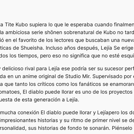
ta Tite Kubo supiera lo que le esperaba cuando finalmen
la ambiciosa serie shōnen sobrenatural de Kubo no tardó
tió en el favorito de los lectores que buscaban una nue
ticas de Shueisha. Incluso años después,
Lejía
Se erige
dos los tiempos, pero eso no significa que no esté esq
 delicioso rival para
Lejía
ese podría ser su sucesor pe
ida en un anime original de Studio Mir. Supervisado po
 ya que tanto los críticos como los fanáticos se enamora
Tomatoes,
El diablo puede llorar
es uno de los proyectos 
spuesta de esta generación a
Lejía
.
as mucha conexión
El diablo puede llorar
y
Lejía
pero los d
presionantes historias y su ritmo de primer nivel se de
sonalidad, sus historias de fondo te sonarán. Piénselo 