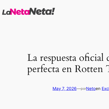
Saltar
al
contenido
La respuesta oficial
perfecta en Rotten
May 7, 2026
—
Neto
en
Exc
por