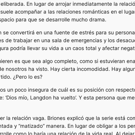
deliberada. En lugar de arrojar inmediatamente la relaci
suele acompañar a las relaciones románticas en el luga
spacio para que se desarrolle mucho drama.
n se convertirá en una fuente de estrés para su person
s de trabajar en una sala de emergencias y los desacu
ura podría llevar su vida a un caos total y afectar neg
quieren es que sea algo completo, como si estuvieran 
 de nosotros ha visto. Hay cierta incomodidad. Hay alg
tido. ¿Pero lo es?
s un poco insegura de cuál es su posición con respecto
ce: ‘Dios mío, Langdon ha vuelto’. Y esta persona que m
r la relación vaga. Briones explicó que la serie está c
tada y “
matizado
” manera. En lugar de obligar a los per
lle como lo haría una relación de la vida real. Al dejar 