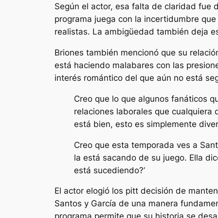
Según el actor, esa falta de claridad fue 
programa juega con la incertidumbre que 
realistas. La ambigüedad también deja e
Briones también mencionó que su relació
está haciendo malabares con las presione
interés romántico del que aún no está seg
Creo que lo que algunos fanáticos 
relaciones laborales que cualquiera
está bien, esto es simplemente diver
Creo que esta temporada ves a Santo
la está sacando de su juego. Ella di
está sucediendo?’
El actor elogió
los pitt
decisión de mantene
Santos y García de una manera fundamen
programa permite que su historia se desarro