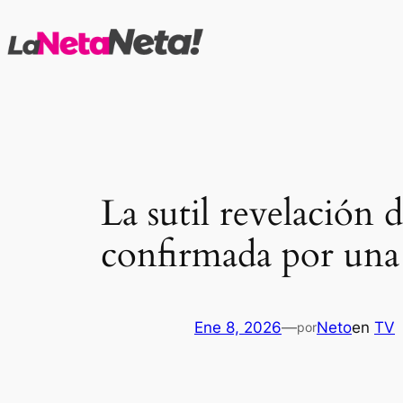
Saltar
al
contenido
La sutil revelación 
confirmada por una 
Ene 8, 2026
—
Neto
en
TV
por