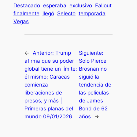
Destacado
esperaba
exclusivo
Fallout
finalmente
llegó
Selecto
temporada
Vegas
←
Anterior:
Trump
Siguiente:
afirma que su poder
Solo Pierce
global tiene un límite:
Brosnan no
él mismo; Caracas
siguió la
comienza
tendencia de
liberaciones de
las películas
presos; y más |
de James
Primeras planas del
Bond de 62
mundo 09/01/2026
años
→