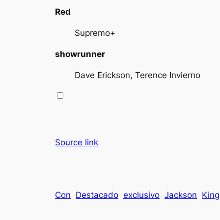
Red
Supremo+
showrunner
Dave Erickson, Terence Invierno
Source link
Con
Destacado
exclusivo
Jackson
King