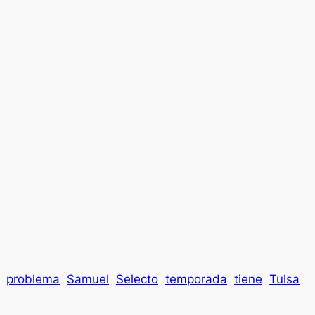
problema
Samuel
Selecto
temporada
tiene
Tulsa