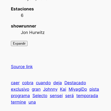
Estaciones
6
showrunner
Jon Hurwitz
Expandir
Source link
caer
cobra
cuando
deja
Destacado
exclusivo
gran
Johnny
Kai
MiyagiDo
pista
programa
Selecto
sensei
será
temporada
termine
una