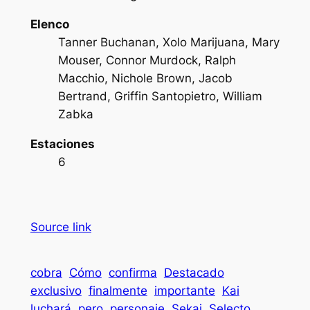
Elenco
Tanner Buchanan, Xolo Marijuana, Mary
Mouser, Connor Murdock, Ralph
Macchio, Nichole Brown, Jacob
Bertrand, Griffin Santopietro, William
Zabka
Estaciones
6
Source link
cobra
Cómo
confirma
Destacado
exclusivo
finalmente
importante
Kai
luchará
pero
personaje
Sekai
Selecto