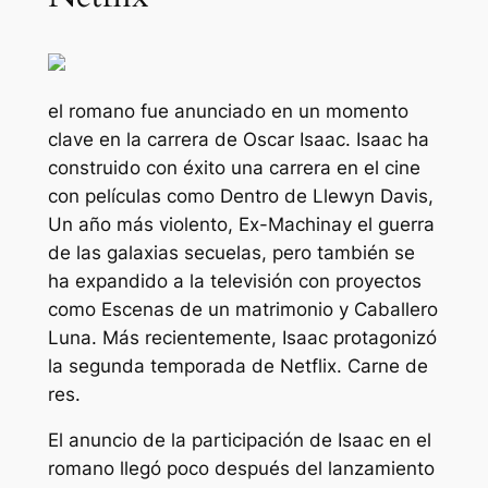
el romano
fue anunciado en un momento
clave en la carrera de Oscar Isaac. Isaac ha
construido con éxito una carrera en el cine
con películas como
Dentro de Llewyn Davis
,
Un año más violento
,
Ex-Machina
y el
guerra
de las galaxias
secuelas, pero también se
ha expandido a la televisión con proyectos
como
Escenas de un matrimonio
y
Caballero
Luna
. Más recientemente, Isaac protagonizó
la segunda temporada de Netflix.
Carne de
res
.
El anuncio de la participación de Isaac en
el
romano
llegó poco después del lanzamiento