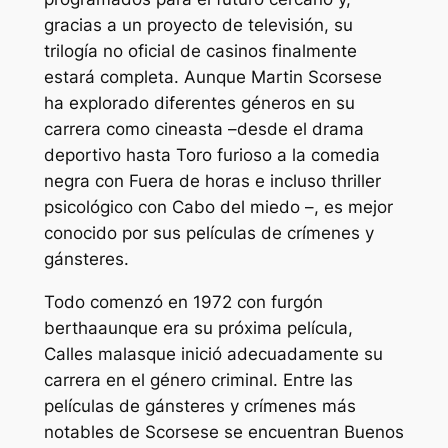
gracias a un proyecto de televisión, su
trilogía no oficial de casinos finalmente
estará completa. Aunque Martin Scorsese
ha explorado diferentes géneros en su
carrera como cineasta –desde el drama
deportivo hasta
Toro furioso
a la comedia
negra con
Fuera de horas
e incluso thriller
psicológico con
Cabo del miedo
–, es mejor
conocido por sus películas de crímenes y
gánsteres.
Todo comenzó en 1972 con
furgón
bertha
aunque era su próxima película,
Calles malas
que inició adecuadamente su
carrera en el género criminal. Entre las
películas de gánsteres y crímenes más
notables de Scorsese se encuentran
Buenos