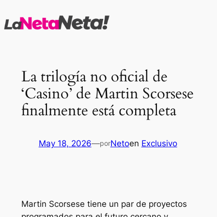
Saltar
al
contenido
La trilogía no oficial de
‘Casino’ de Martin Scorsese
finalmente está completa
May 18, 2026
—
Neto
en
Exclusivo
por
Martin Scorsese tiene un par de proyectos
programados para el futuro cercano y,