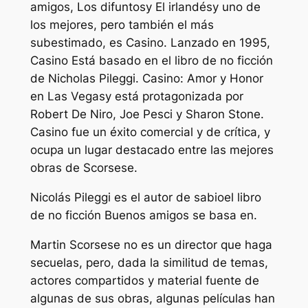
amigos
,
Los difuntos
y
El irlandés
y uno de
los mejores, pero también el más
subestimado, es
Casino
. Lanzado en 1995,
Casino
Está basado en el libro de no ficción
de Nicholas Pileggi.
Casino: Amor y Honor
en Las Vegas
y está protagonizada por
Robert De Niro, Joe Pesci y Sharon Stone.
Casino
fue un éxito comercial y de crítica, y
ocupa un lugar destacado entre las mejores
obras de Scorsese.
Nicolás Pileggi es el autor de
sabio
el libro
de no ficción
Buenos amigos
se basa en.
Martin Scorsese no es un director que haga
secuelas, pero, dada la similitud de temas,
actores compartidos y material fuente de
algunas de sus obras, algunas películas han