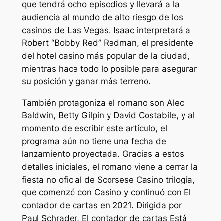
que tendrá ocho episodios y llevará a la
audiencia al mundo de alto riesgo de los
casinos de Las Vegas. Isaac interpretará a
Robert “Bobby Red” Redman, el presidente
del hotel casino más popular de la ciudad,
mientras hace todo lo posible para asegurar
su posición y ganar más terreno.
También protagoniza
el romano
son Alec
Baldwin, Betty Gilpin y David Costabile, y al
momento de escribir este artículo, el
programa aún no tiene una fecha de
lanzamiento proyectada. Gracias a estos
detalles iniciales,
el romano
viene a cerrar la
fiesta no oficial de Scorsese
Casino
trilogía,
que comenzó con
Casino
y continuó con
El
contador de cartas
en 2021. Dirigida por
Paul Schrader,
El contador de cartas
Está