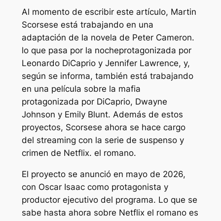
Al momento de escribir este artículo, Martin
Scorsese está trabajando en una
adaptación de la novela de Peter Cameron.
lo que pasa por la noche
protagonizada por
Leonardo DiCaprio y Jennifer Lawrence, y,
según se informa, también está trabajando
en una película sobre la mafia
protagonizada por DiCaprio, Dwayne
Johnson y Emily Blunt. Además de estos
proyectos, Scorsese ahora se hace cargo
del streaming con la serie de suspenso y
crimen de Netflix.
el romano
.
El proyecto se anunció en mayo de 2026,
con Oscar Isaac como protagonista y
productor ejecutivo del programa. Lo que se
sabe hasta ahora sobre Netflix
el romano
es