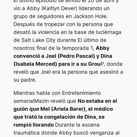
El último episodio se emitió el 20 de abril y
vio a Abby (Kaitlyn Dever) liderando un
grupo de seguidores en Jackson Hole.
Después de tropezar con la persona que
desató la violencia en la base de luciérnaga
de Salt Lake City durante
El último de
nosotros
final de la temporada 1,
Abby
convenció a Joel (Pedro Pascal) y Dina
(Isabela Merced) para ir a su Grou
P, donde
reveló que Joel era la persona que asesinó a
su padre.
Mientras habla con
Entretenimiento
semanal
Mazin reveló que
No estaba en el
guión que Mel (Ariela Barer), el médico
que trató la congelación de Dina, se
rompió llorando
Durante la escena
traumática donde Abby buscó venganza al