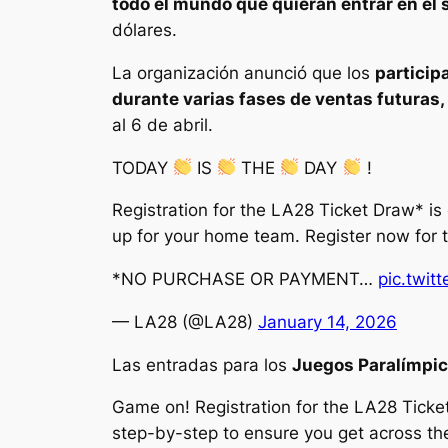
todo el mundo que quieran entrar en el 
dólares.
La organización anunció que los
particip
durante varias fases de ventas futuras,
al 6 de abril.
TODAY
IS
THE
DAY
!
Registration for the LA28 Ticket Draw* is
up for your home team. Register now for 
*NO PURCHASE OR PAYMENT…
pic.twi
— LA28 (@LA28)
January 14, 2026
Las entradas para los
Juegos Paralímpi
Game on! Registration for the LA28 Ticke
step-by-step to ensure you get across the 