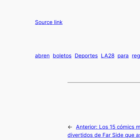
Source link
abren
boletos
Deportes
LA28
para
reg
←
Anterior:
Los 15 cómics 
divertidos de Far Side que 