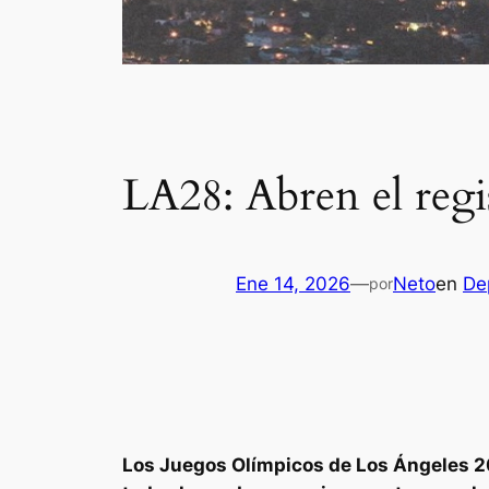
LA28: Abren el regis
Ene 14, 2026
—
Neto
en
De
por
Los Juegos Olímpicos de Los Ángeles 