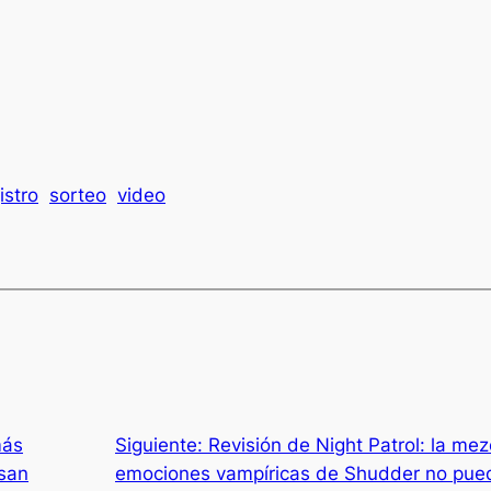
istro
sorteo
video
más
Siguiente:
Revisión de Night Patrol: la mezc
asan
emociones vampíricas de Shudder no pued