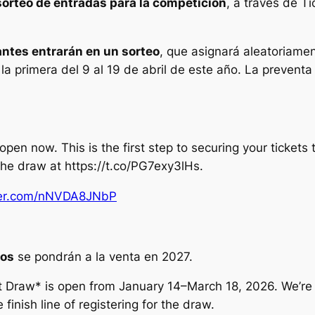
sorteo de entradas para la competición
, a través de Ti
antes entrarán en un sorteo
, que asignará aleatoriamen
la primera del 9 al 19 de abril de este año. La preventa
 open now. This is the first step to securing your tick
the draw at https://t.co/PG7exy3lHs.
tter.com/nNVDA8JNbP
cos
se pondrán a la venta en 2027.
t Draw* is open from January 14–March 18, 2026. We’re 
finish line of registering for the draw.