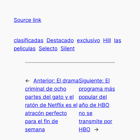
Source link
clasificadas
Destacado
exclusivo
Hill
las
peliculas
Selecto
Silent
←
Anterior:
El drama
Siguiente:
El
criminal de ocho
programa más
partes del gato y el
popular del
ratón de Netflix es el
año de HBO
atracón perfecto
no se
para el fin de
transmite por
semana
HBO
→