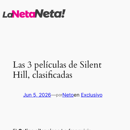
Saltar
al
contenido
Las 3 películas de Silent
Hill, clasificadas
Jun 5, 2026
—
Neto
en
Exclusivo
por