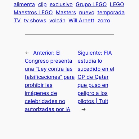
alimenta
clip
exclusivo
Grupo LEGO
LEGO
Maestros LEGO
Masters
nuevo
temporada
TV
tv shows
volcán
Will Arnett
zorro
←
Anterior:
El
Siguiente:
FIA
Congreso presenta
estudia lo
una “Ley contra las
sucedido en el
falsificaciones” para
GP de Qatar
prohibir las
que puso en
imágenes de
peligro a los
celebridades no
pilotos | Tuit
autorizadas por IA
→