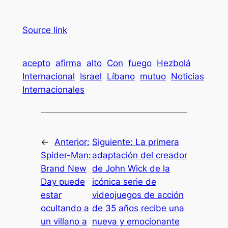
Source link
acepto
afirma
alto
Con
fuego
Hezbolá
Internacional
Israel
Líbano
mutuo
Noticias
Internacionales
←
Anterior:
Siguiente:
La primera
Spider-Man:
adaptación del creador
Brand New
de John Wick de la
Day puede
icónica serie de
estar
videojuegos de acción
ocultando a
de 35 años recibe una
un villano a
nueva y emocionante