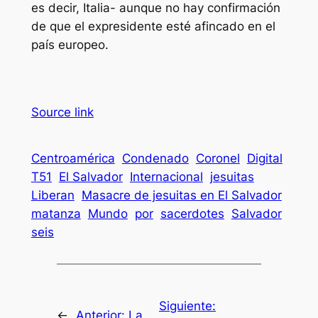
es decir, Italia- aunque no hay confirmación
de que el expresidente esté afincado en el
país europeo.
Source link
Centroamérica
Condenado
Coronel
Digital
T51
El Salvador
Internacional
jesuitas
Liberan
Masacre de jesuitas en El Salvador
matanza
Mundo
por
sacerdotes
Salvador
seis
Siguiente:
←
Anterior:
La