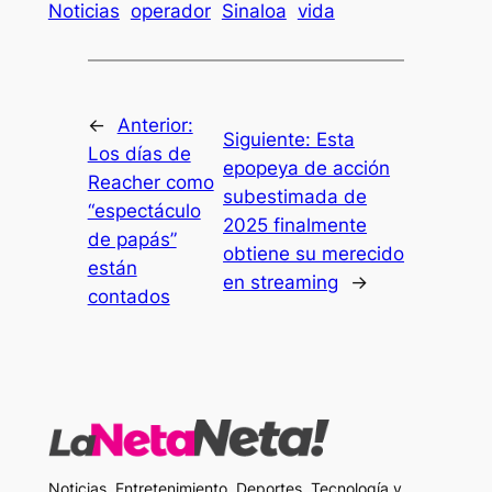
Noticias
operador
Sinaloa
vida
←
Anterior:
Siguiente:
Esta
Los días de
epopeya de acción
Reacher como
subestimada de
“espectáculo
2025 finalmente
de papás”
obtiene su merecido
están
en streaming
→
contados
Noticias, Entretenimiento, Deportes, Tecnología y