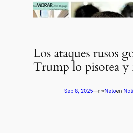
Los ataques rusos g
Trump lo pisotea y 
Sep 8, 2025
—
Neto
en
Noti
por