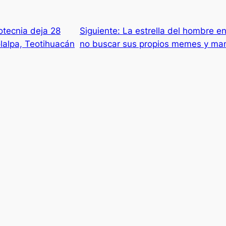
otecnia deja 28
Siguiente:
La estrella del hombre en
lalpa, Teotihuacán
no buscar sus propios memes y mant