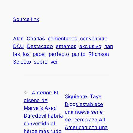
Source link
Alan
Charlas
comentarios
convencido
DCU
Destacado
estamos
exclusivo
han
las
los
papel
perfecto
punto
Ritchson
Selecto
sobre
ver
←
Anterior:
El
Siguiente:
Taye
diseño de
Diggs establece
Marvel’s Axed
una nueva serie
Daredevil habría
de reemplazo All
convertido al
American con una
héroe más rudo