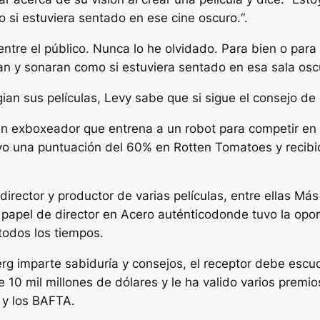
o si estuviera sentado en ese cine oscuro.
“.
entre el público. Nunca lo he olvidado. Para bien o par
ran y sonaran como si estuviera sentado en esa sala oscu
ian sus películas, Levy sabe que si sigue el consejo de 
un exboxeador que entrena a un robot para competir en 
uvo una puntuación del 60% en Rotten Tomatoes y recibi
rector y productor de varias películas, entre ellas
Más 
 papel de director en
Acero auténtico
donde tuvo la opor
todos los tiempos.
erg imparte sabiduría y consejos, el receptor debe es
10 mil millones de dólares y le ha valido varios premios
 y los BAFTA.