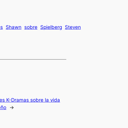
os
Shawn
sobre
Spielberg
Steven
es K-Dramas sobre la vida
eño
→