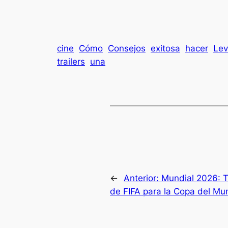
cine
Cómo
Consejos
exitosa
hacer
Lev
trailers
una
←
Anterior:
Mundial 2026: T
de FIFA para la Copa del M