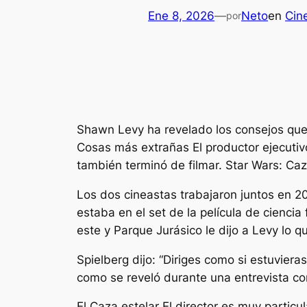
Ene 8, 2026
—
Neto
en
Cine
por
Shawn Levy ha revelado los consejos que l
Cosas más extrañas
El productor ejecuti
también terminó de filmar.
Star Wars: Caz
Los dos cineastas trabajaron juntos en 2
estaba en el set de la película de cienci
este
y
Parque Jurásico
le dijo a Levy lo q
Spielberg dijo: “
Diriges como si estuvieras
como se reveló durante una entrevista co
El
Caza estelar
El director es muy particul