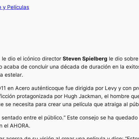
 y Películas
e dio el icónico director
Steven Spielberg
le dio sobre
vo acaba de concluir una década de duración en la exito
a estelar
.
011 en
Acero auténtico
que fue dirigida por Levy y con p
a ficción protagonizada por Hugh Jackman, el hombre qu
ue se necesita para crear una película que atraiga al púb
 sentado entre el público.
” Este consejo se ha quedado 
n el
AHORA
.
ar acerca de su visión al crear una película y dice: “
Esto