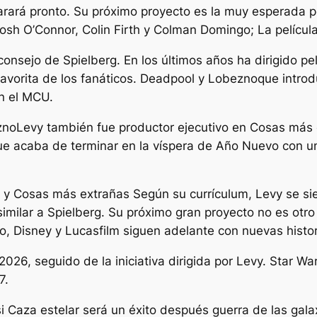
arará pronto. Su próximo proyecto es la muy esperada p
Josh O’Connor, Colin Firth y Colman Domingo; La películ
consejo de Spielberg. En los últimos años ha dirigido p
favorita de los fanáticos.
Deadpool y Lobezno
que intro
n el MCU.
zno
Levy también fue productor ejecutivo en
Cosas más 
e acaba de terminar en la víspera de Año Nuevo con un 
y
Cosas más extrañas
Según su currículum, Levy se s
similar a Spielberg. Su próximo gran proyecto no es otr
, Disney y Lucasfilm siguen adelante con nuevas histor
026, seguido de la iniciativa dirigida por Levy.
Star War
7.
si
Caza estelar
será un éxito después
guerra de las gala