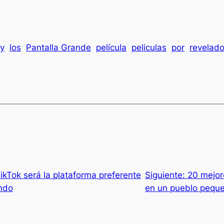
y
los
Pantalla Grande
película
peliculas
por
revelad
ikTok será la plataforma preferente
Siguiente:
20 mejor
undo
en un pueblo pequ