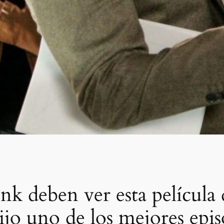
nk deben ver esta películ
ijo uno de los mejores epi