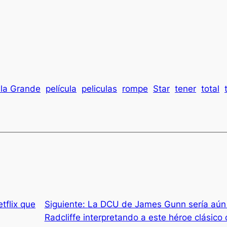
lla Grande
película
peliculas
rompe
Star
tener
total
etflix que
Siguiente:
La DCU de James Gunn sería aún m
Radcliffe interpretando a este héroe clásico