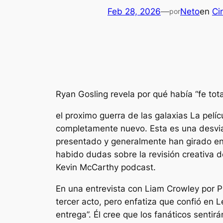
Feb 28, 2026
—
Neto
en
Ci
por
Ryan Gosling revela por qué había
“fe tota
el proximo
guerra de las galaxias
La pelíc
completamente nuevo. Esta es una desviac
presentado y generalmente han girado en t
habido dudas sobre la revisión creativa de
Kevin McCarthy
podcast.
En una entrevista con
Liam Crowley por
P
tercer acto, pero enfatiza que confió en 
entrega”.
Él cree que los fanáticos sentir