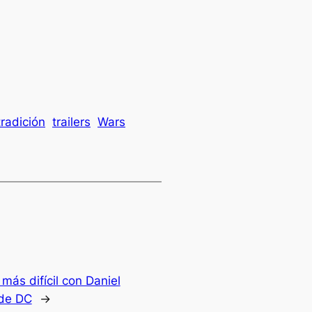
tradición
trailers
Wars
ás difícil con Daniel
 de DC
→