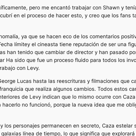
icamente, pero me encantó trabajar con Shawn y tenía 
ubrí en el proceso de hacer esto, y creo que los fans t
nomalía, ya que se hacen eco de los comentarios posit
Fecha límite
y el cineasta tiene reputación de ser una fig
las han tenido que cambiar de director y han pasado po
ar
Ha sido que fue un proceso fluido para todos los inv
rabajo con Levy.
e George Lucas hasta las reescrituras y filmaciones qu
la franquicia que realiza algunos cambios. Todos estos c
anteriores de Levy indican que lo mismo ocurre con
Caza 
 hacerlo no funcionó, porque la nueva idea que me obli
ria y los personajes permanecen en secreto,
Caza estelar
 galaxias
línea de tiempo, lo que significa que explorará 