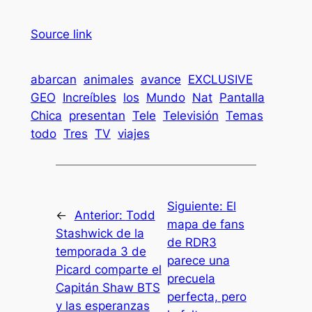
Source link
abarcan
animales
avance
EXCLUSIVE
GEO
Increíbles
los
Mundo
Nat
Pantalla
Chica
presentan
Tele
Televisión
Temas
todo
Tres
TV
viajes
Siguiente:
El
←
Anterior:
Todd
mapa de fans
Stashwick de la
de RDR3
temporada 3 de
parece una
Picard comparte el
precuela
Capitán Shaw BTS
perfecta, pero
y las esperanzas