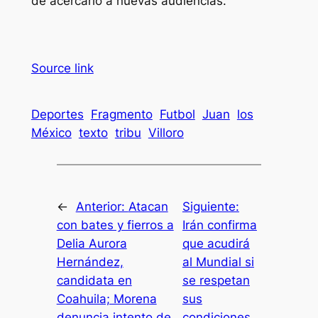
de acercarlo a nuevas audiencias.
Source link
Deportes
Fragmento
Futbol
Juan
los
México
texto
tribu
Villoro
←
Anterior:
Atacan
Siguiente:
con bates y fierros a
Irán confirma
Delia Aurora
que acudirá
Hernández,
al Mundial si
candidata en
se respetan
Coahuila; Morena
sus
denuncia intento de
condiciones