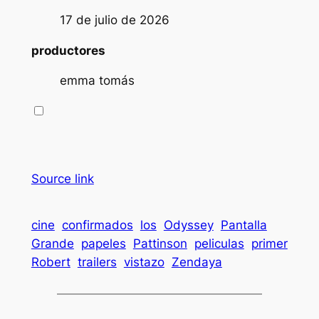
17 de julio de 2026
productores
emma tomás
Source link
cine
confirmados
los
Odyssey
Pantalla
Grande
papeles
Pattinson
peliculas
primer
Robert
trailers
vistazo
Zendaya