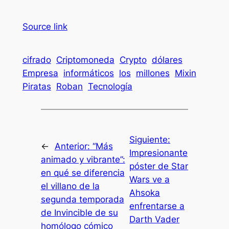
Source link
cifrado
Criptomoneda
Crypto
dólares
Empresa
informáticos
los
millones
Mixin
Piratas
Roban
Tecnología
Siguiente:
←
Anterior:
“Más
Impresionante
animado y vibrante”:
póster de Star
en qué se diferencia
Wars ve a
el villano de la
Ahsoka
segunda temporada
enfrentarse a
de Invincible de su
Darth Vader
homólogo cómico