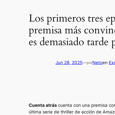
Los primeros tres e
premisa más convin
es demasiado tarde 
Jun 28, 2025
—
Neto
en
Ex
por
Cuenta atrás
cuenta con una premisa con
última serie de thriller de acción de Ama