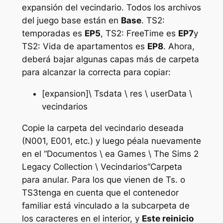
expansión del vecindario. Todos los archivos
del juego base están en
Base
.
TS2:
temporadas
es
EP5
,
TS2: FreeTime
es
EP7
y
TS2: Vida de apartamentos
es
EP8
. Ahora,
deberá bajar algunas capas más de carpeta
para alcanzar la correcta para copiar:
[expansion]\ Tsdata \ res \ userData \
vecindarios
Copie la carpeta del vecindario deseada
(N001, E001, etc.) y luego péala nuevamente
en el “
Documentos \ ea Games \ The Sims 2
Legacy Collection \ Vecindarios
“Carpeta
para anular. Para los que vienen de
Ts.
o
TS3
tenga en cuenta que el contenedor
familiar está vinculado a la subcarpeta de
los caracteres en el interior, y
Este reinicio