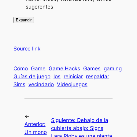
sugerentes
Expandir
Source link
Cómo
Game
Game Hacks
Games
gaming
Guías de juego
los
reiniciar
respaldar
Sims
vecindario
Videojuegos
←
Siguiente:
Debajo de la
Anterior:
cubierta abajo: Signs
Un mono
Lara Rigby es una planta