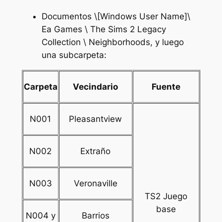
Documentos \[Windows User Name]\
Ea Games \ The Sims 2 Legacy
Collection \ Neighborhoods, y luego
una subcarpeta:
Carpeta
Vecindario
Fuente
N001
Pleasantview
N002
Extraño
N003
Veronaville
TS2
Juego
base
N004 y
Barrios