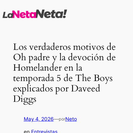
Saltar
al
contenido
Los verdaderos motivos de
Oh padre y la devoción de
Homelander en la
temporada 5 de The Boys
explicados por Daveed
Diggs
May 4, 2026
—
Neto
por
en
Entrevistas