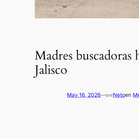
Madres buscadoras h
Jalisco
May 16, 2026
—
Neto
en
Mé
por