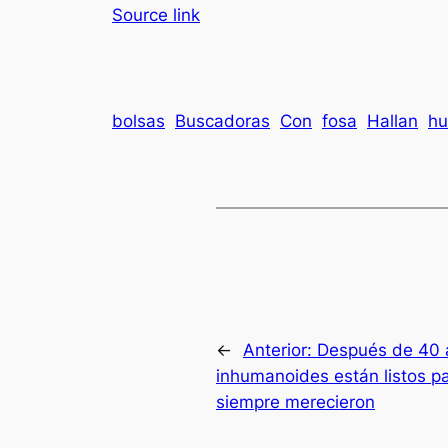
Source link
bolsas
Buscadoras
Con
fosa
Hallan
h
←
Anterior:
Después de 40 a
inhumanoides están listos par
siempre merecieron