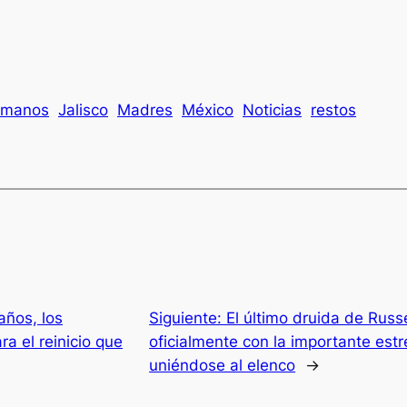
umanos
Jalisco
Madres
México
Noticias
restos
ños, los
Siguiente:
El último druida de Rus
a el reinicio que
oficialmente con la importante est
uniéndose al elenco
→