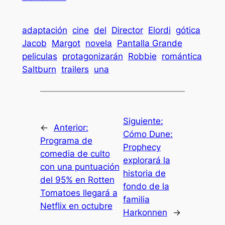
adaptación
cine
del
Director
Elordi
gótica
Jacob
Margot
novela
Pantalla Grande
peliculas
protagonizarán
Robbie
romántica
Saltburn
trailers
una
Siguiente:
←
Anterior:
Cómo Dune:
Programa de
Prophecy
comedia de culto
explorará la
con una puntuación
historia de
del 95% en Rotten
fondo de la
Tomatoes llegará a
familia
Netflix en octubre
Harkonnen
→