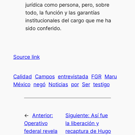
jurídica como persona, pero, sobre
todo, la función y las garantías
institucionales del cargo que me ha
sido conferido.
Source link
Calidad
Campos
entrevistada
FGR
Maru
México
negó
Noticias
por
Ser
testigo
←
Anterior:
Siguiente:
Así fue
Operativo
la liberación y
federal revela
recaptura de Hugo