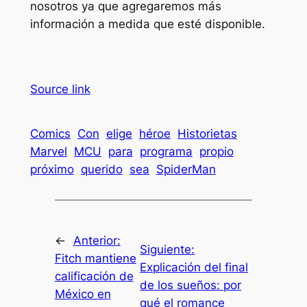
nosotros ya que agregaremos más
información a medida que esté disponible.
Source link
Comics
Con
elige
héroe
Historietas
Marvel
MCU
para
programa
propio
próximo
querido
sea
SpiderMan
←
Anterior:
Siguiente:
Fitch mantiene
Explicación del final
calificación de
de los sueños: por
México en
qué el romance