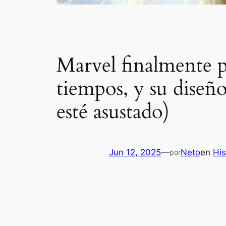
Marvel finalmente p
tiempos, y su diseñ
esté asustado)
Jun 12, 2025
—
Neto
en
His
por