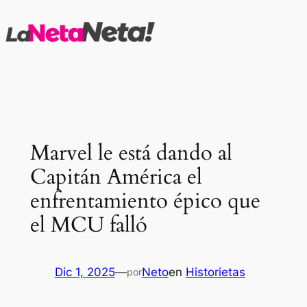
Saltar
al
contenido
Marvel le está dando al
Capitán América el
enfrentamiento épico que
el MCU falló
Dic 1, 2025
—
Neto
en
Historietas
por