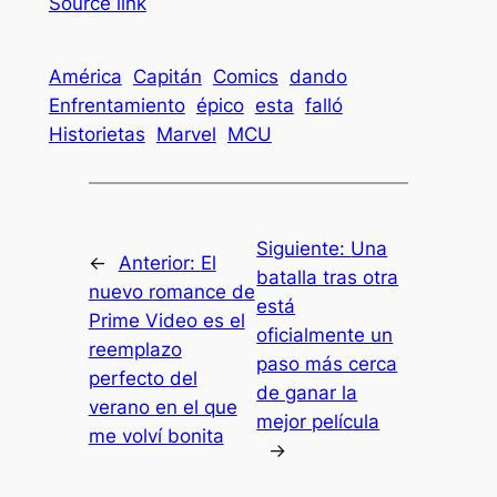
Source link
América
Capitán
Comics
dando
Enfrentamiento
épico
esta
falló
Historietas
Marvel
MCU
Siguiente:
Una
←
Anterior:
El
batalla tras otra
nuevo romance de
está
Prime Video es el
oficialmente un
reemplazo
paso más cerca
perfecto del
de ganar la
verano en el que
mejor película
me volví bonita
→